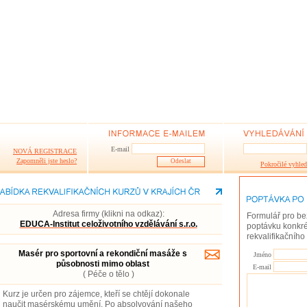
E-mail
NOVÁ REGISTRACE
Zapomněli jste heslo?
Pokročilé vyhled
Adresa firmy (klikni na odkaz):
Formulář pro be
EDUCA-Institut celoživotního vzdělávání s.r.o.
poptávku konkré
rekvalifikačního
Masér pro sportovní a rekondiční masáže s
Jméno
působnosti mimo oblast
E-mail
( Péče o tělo )
Kurz je určen pro zájemce, kteří se chtějí dokonale
naučit masérskému umění. Po absolvování našeho