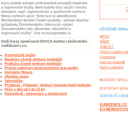
kurzu budete schopni profesionálně provádět masérské
a regenerační služby, které budete moci využít v mnoha
oblastech, např. regeneračních a sportovních centrech,
fitness centrech apod. Tento kurz je akreditovaný
Ministerstvem školství České republiky , splňuje všechny
požadavky Živnostenského zákona pro vydání
Živnostenského listu „Masérské, rekondiční a
regenerační služby“. Více na kurzyprotebe.cz
MPSV
Další kurzy společnosti EDUCA-Institut celoživotního
MŠMT
vzdělávání s.r.o.
JOBLIST
Výzvy k zadání z
Kosmetické služby
Chomutov
Manikúra včetně nehtové modeláže
Kam po maturitě
Pedikúra včetně nehtové modeláže
Kurzy a školení
Provoz solárií pro nezdravotnické pracovníky
Instruktor fitness
Obsluha sauny
Sekretářka
Prodavač - Pokladní - Vedoucí maloobchodní jednotky
Péče o děti od 3 do 15 let
Hospodyně - pomocnice v domácnosti
DOPORUČUJEME
EUINZERCE.CZ
EU-NEMOVITOS