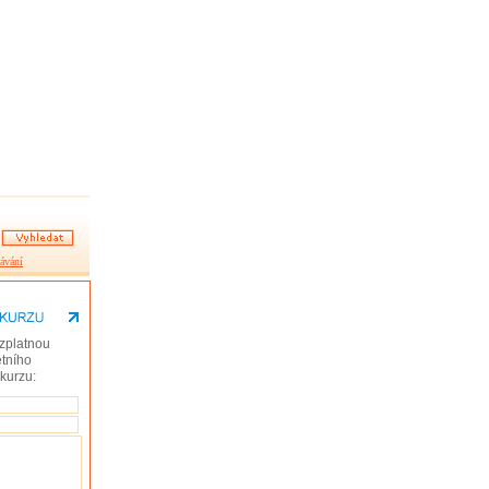
ávání
zplatnou
tního
 kurzu: