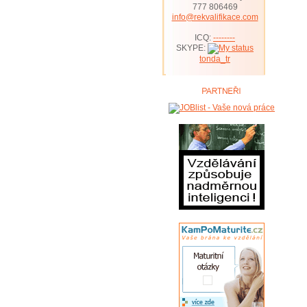
777 806469
info@rekvalifikace.com
ICQ:
--------
SKYPE:
tonda_tr