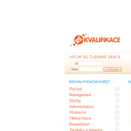
ID
Heslo
Počítač
Management
Služby
Administrativa
Účetnictví
Tělovýchova
Bezpečnost
Technika a řemesla