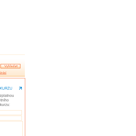
ávání
zplatnou
tního
 kurzu: