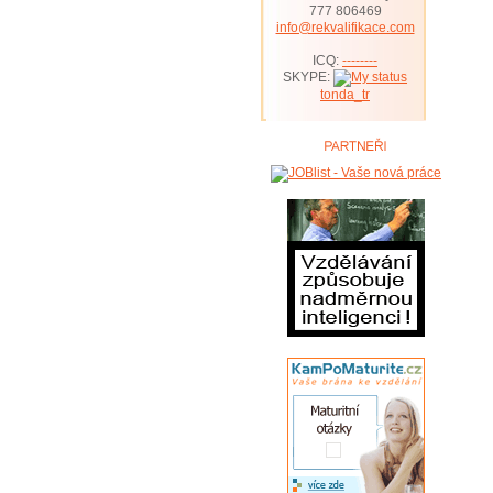
777 806469
info@rekvalifikace.com
ICQ:
--------
SKYPE:
tonda_tr