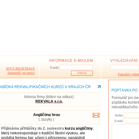
E-mail
NOVÁ REGISTRACE
Zapomněli jste heslo?
Pokročilé vyhled
Adresa firmy (klikni na odkaz):
Formulář pro be
REKVALA s.r.o.
poptávku konkré
rekvalifikačního
Angličtina hrou
Jméno
( Jazyky )
E-mail
Přijímáme přihlášky do 2. semestru
kurzu angličtiny
,
který nekoresponduje s tradiční školní výukou, ale
probíhá formou her, učení s přirozenou, nenásilně