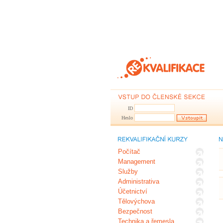
ID
Heslo
Počítač
Management
Služby
Administrativa
Účetnictví
Tělovýchova
Bezpečnost
Technika a řemesla