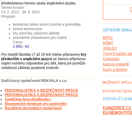
předkládanou formou výuky anglického jazyka.
Termín konání:
13. 2. 2012 - 30. 6. 2012
Program:
tematická výuka slovní zásoby a gramatiky
jemná konverzace
hry, písničky, zábavné aktivity
pravidelné představení pro rodiče
MPSV
Cena:
MŠMT
2.950,- Kč
JOBLIST
Výzvy k zadání z
Pro mladší školáky (7 až 10 let) máme připraveny
hry
především v anglickém jazyce
se stanou příjemnou
Chomutov
náplní volného odpoledne pro děti, která jim pomůže
Kam po maturitě
zvládnout základy jazykové znalosti.
Kurzy a školení
Další kurzy společnosti REKVALA s.r.o.
PERSONALISTIKA A BEZPEČNOST PRÁCE
PERSONALISTIKA A BEZPEČNOST PRÁCE
DOPORUČUJEME
Angličtina hrou předškoláci
Ekonomické minimum pro asistentky
EUINZERCE.CZ
Rozdělení obchodních společností
EU-NEMOVITOS