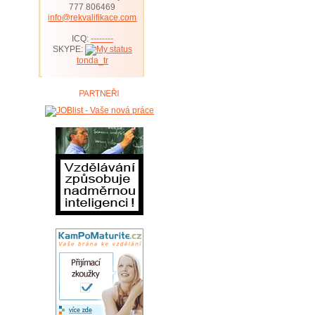
777 806469
info@rekvalifikace.com
ICQ:
--------
SKYPE:
tonda_tr