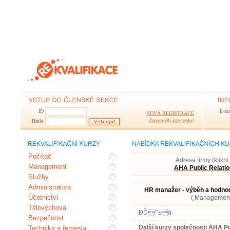
ID
E-ma
NOVÁ REGISTRACE
Zapomněli jste heslo?
Heslo
Počítač
Adresa firmy (klikni
Management
AHA Public Relati
Služby
Administrativa
HR manažer - výběh a hodno
Účetnictví
( Management
Tělovýchova
ĐĎŕˇ±á
Bezpečnost
Další kurzy společnosti AHA P
Technika a řemesla