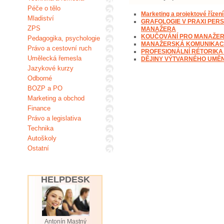
Péče o tělo
Marketing a projektové řízen
Mladiství
GRAFOLOGIE V PRAXI PERS
ZPS
MANAŽERA
KOUČOVÁNÍ PRO MANAŽE
Pedagogika, psychologie
MANAŽERSKÁ KOMUNIKACE
Právo a cestovní ruch
PROFESIONÁLNÍ RÉTORIK
Umělecká řemesla
DĚJINY VÝTVARNÉHO UMĚN
Jazykové kurzy
Odborné
BOZP a PO
Marketing a obchod
Finance
Právo a legislativa
Technika
Autoškoly
Ostatní
HELPDESK
Antonín Mastný